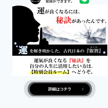
リ。
思
考
を
ク
リ
ア
に
～
【訪
問
用】
詳細はコチラ