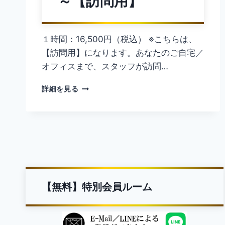
～【訪問用】
１時間：16,500円（税込） ※こちらは、
【訪問用】になります。あなたのご自宅／
オフィスまで、スタッフが訪問…
【詳
詳細を見る
細
解
説】
『思
考
清
浄』
～
頭
【無料】特別会員ルーム
を
ス
ッ
キ