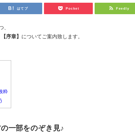
はてブ
Pocket
Feedly
つ、
～【序章】
についてご案内致します。
抜粋
う
材の一部をのぞき見♪