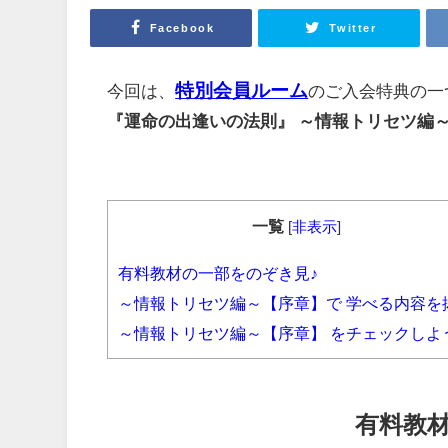
Facebook
Twitter
特別会員ルーム
今回は、
のご入会特典の一
『運命の出逢いの法則』 ～情報トリセツ編
一覧
[
非表示
]
有料教材の一部をのぞき見♪
～情報トリセツ編～【序章】で 学べる内容を
～情報トリセツ編～【序章】 をチェックしよ
有料教