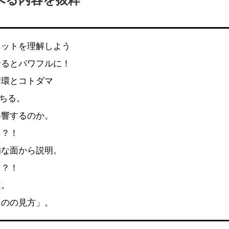
リットを理解しよう
せるとパワフルに！
循環とコトダマ
落ちる。
影響するのか。
も？！
的な面から説明。
ち？！
は。
ものの見方」。