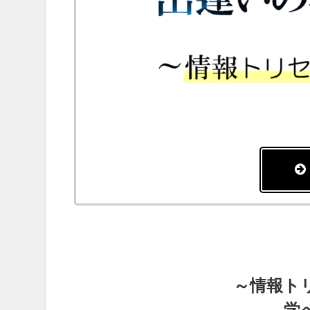
～情報ト
学