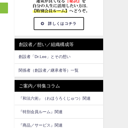
詳しくはコチラ
創設者／想い／組織構成等
創設者「Dr.Lee」とその想い
関係者（創設者／継承者等）一覧
ご案内／特集コラム
『和法六術』（わほうろくじゅつ）関連
『特別会員ルーム』関連
『商品／サービス』関連