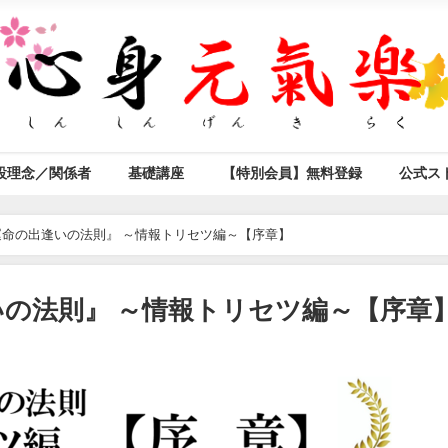
設理念／関係者
基礎講座
【特別会員】無料登録
公式ス
命の出逢いの法則』 ～情報トリセツ編～【序章】
の法則』 ～情報トリセツ編～【序章