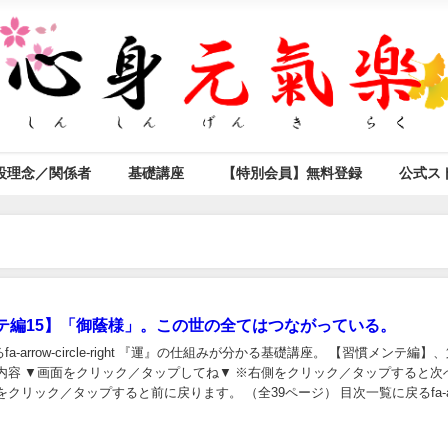
設理念／関係者
基礎講座
【特別会員】無料登録
公式ス
テ編15】「御蔭様」。この世の全てはつながっている。
ight 『運』の仕組みが分かる基礎講座。 【習慣メンテ編】、第15
ック／タップすると前に戻ります。 （全39ページ） 目次一覧に戻るfa-arrow-