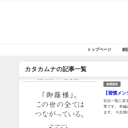
トップページ
創
カタカムナの記事一覧
基礎講座
【習慣メン
目次一覧に戻るfa-arrow-circle-r
章です。 本編内容 ▼画面をクリック／タップしてね▼ ※右側をクリック／タップすると次へ進み
ます。 ※左側をクリ
c...