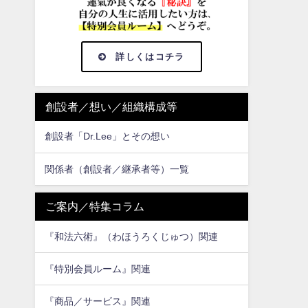
詳しくはコチラ
創設者／想い／組織構成等
創設者「Dr.Lee」とその想い
関係者（創設者／継承者等）一覧
ご案内／特集コラム
『和法六術』（わほうろくじゅつ）関連
『特別会員ルーム』関連
『商品／サービス』関連