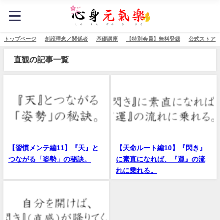
トップページ
創設理念／関係者
基礎講座
【特別会員】無料登録
公式ストア
直観の記事一覧
【習慣メンテ編11】『天』と
【天命ルート編10】『閃き』
つながる「姿勢」の秘訣。
に素直になれば、『運』の流
れに乗れる。