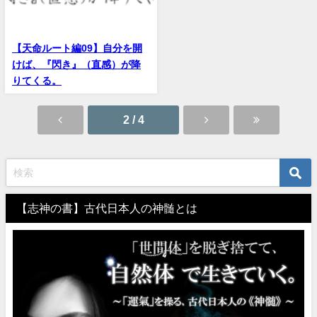
【天命ルート編09】自分を開
けば、『閃き』（直感）が降
りてくる。
2 / 4
【志神の書】古代日本人の神髄とは