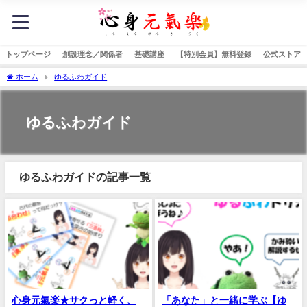
トップページ
創設理念／関係者
基礎講座
【特別会員】無料登録
公式ストア
ホーム
ゆるふわガイド
ゆるふわガイド
ゆるふわガイドの記事一覧
心身元氣楽★サクっと軽く、
「あなた」と一緒に学ぶ【ゆ