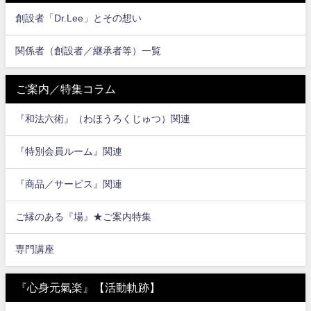
創設者「Dr.Lee」とその想い
関係者（創設者／継承者等）一覧
ご案内／特集コラム
『和法六術』（わほうろくじゅつ）関連
『特別会員ルーム』関連
『商品／サービス』関連
ご縁のある『場』★ご案内特集
専門講座
『心身元氣楽』【活動軌跡】