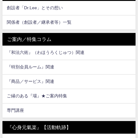
創設者「Dr.Lee」とその想い
関係者（創設者／継承者等）一覧
ご案内／特集コラム
『和法六術』（わほうろくじゅつ）関連
『特別会員ルーム』関連
『商品／サービス』関連
ご縁のある『場』★ご案内特集
専門講座
『心身元氣楽』【活動軌跡】